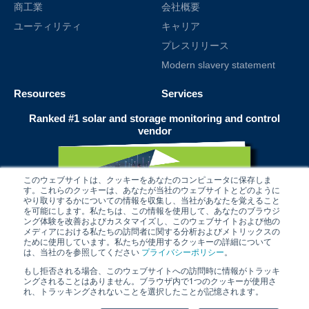
商工業
会社概要
ユーティリティ
キャリア
プレスリリース
Modern slavery statement
Resources
Services
Ranked #1 solar and storage monitoring and control
vendor
このウェブサイトは、クッキーをあなたのコンピュータに保存しま
す。これらのクッキーは、あなたが当社のウェブサイトとどのように
やり取りするかについての情報を収集し、当社があなたを覚えること
を可能にします。私たちは、この情報を使用して、あなたのブラウジ
ング体験を改善およびカスタマイズし、このウェブサイトおよび他の
メディアにおける私たちの訪問者に関する分析およびメトリックスの
ために使用しています。私たちが使用するクッキーの詳細について
は、当社のを参照してください
プライバシーポリシー
。
もし拒否される場合、このウェブサイトへの訪問時に情報がトラッキ
ングされることはありません。ブラウザ内で1つのクッキーが使用さ
れ、トラッキングされないことを選択したことが記憶されます。
© 2025 alsoenergy, inc.