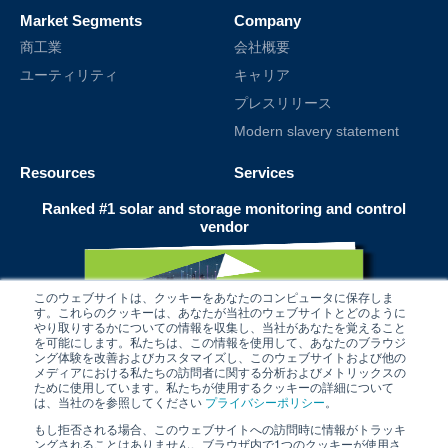
Market Segments
Company
商工業
会社概要
ユーティリティ
キャリア
プレスリリース
Modern slavery statement
Resources
Services
Ranked #1 solar and storage monitoring and control
vendor
このウェブサイトは、クッキーをあなたのコンピュータに保存しま
す。これらのクッキーは、あなたが当社のウェブサイトとどのように
やり取りするかについての情報を収集し、当社があなたを覚えること
を可能にします。私たちは、この情報を使用して、あなたのブラウジ
ング体験を改善およびカスタマイズし、このウェブサイトおよび他の
メディアにおける私たちの訪問者に関する分析およびメトリックスの
ために使用しています。私たちが使用するクッキーの詳細について
は、当社のを参照してください
プライバシーポリシー
。
もし拒否される場合、このウェブサイトへの訪問時に情報がトラッキ
ングされることはありません。ブラウザ内で1つのクッキーが使用さ