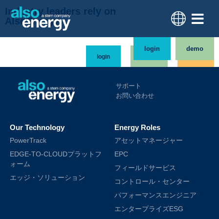
Industry leaders rely on
AlsoEnergy
login
demo
login
demo
order
サポート
お問い合わせ
Our Technology
Energy Roles
PowerTrack
アセットマネージャー
EDGE-TO-CLOUDプラットフ
EPC
ォーム
フィールドサービス
エッジ・ソリューション
コントロール・センター
パフォーマンスエンジニア
エンタープライズESG